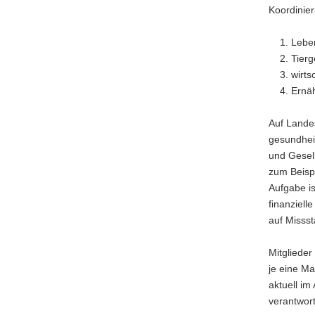
Koordinier
Leben
Tierg
wirts
Ernä
Auf Landes
gesundheit
und Gesel
zum Beisp
Aufgabe i
finanziell
auf Misss
Mitglieder
je eine Ma
aktuell i
verantwor