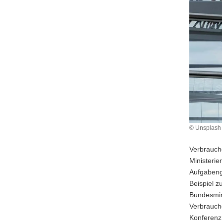
a
v
i
g
a
t
i
o
n
© Unsplash 
Verbrauch
Ministeri
Aufgabeng
Beispiel z
Bundesmin
Verbrauch
Konferenz.