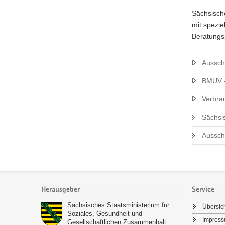
Sächsisch
mit spezie
Beratungsp
Aussch
BMUV -
Verbra
Sächsi
Aussch
Footer-
Bereich
Herausgeber
Service
Sächsisches Staatsministerium für
Übersic
Soziales, Gesundheit und
Impres
Gesellschaftlichen Zusammenhalt