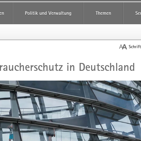
reifende
en
Politik und Verwaltung
Themen
Se
Schrif
raucherschutz in Deutschland
t