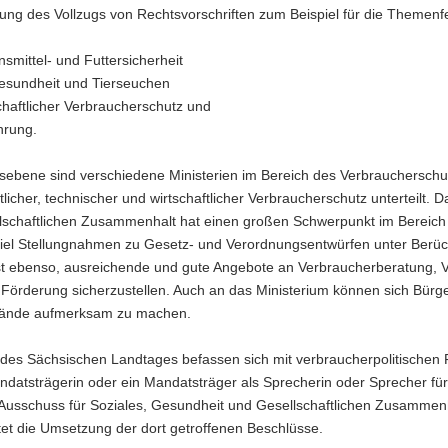
ung des Vollzugs von Rechtsvorschriften zum Beispiel für die Themenfe
smittel- und Futtersicherheit
esundheit und Tierseuchen
chaftlicher Verbraucherschutz und
hrung.
ebene sind verschiedene Ministerien im Bereich des Verbraucherschutz
licher, technischer und wirtschaftlicher Verbraucherschutz unterteilt.
lschaftlichen Zusammenhalt hat einen großen Schwerpunkt im Bereich 
iel Stellungnahmen zu Gesetz- und Verordnungsentwürfen unter Berücks
st ebenso, ausreichende und gute Angebote an Verbraucherberatung, V
e Förderung sicherzustellen. Auch an das Ministerium können sich Bür
tände aufmerksam zu machen.
 des Sächsischen Landtages befassen sich mit verbraucherpolitischen 
ndatsträgerin oder ein Mandatsträger als Sprecherin oder Sprecher fü
m Ausschuss für Soziales, Gesundheit und Gesellschaftlichen Zusammen
tet die Umsetzung der dort getroffenen Beschlüsse.