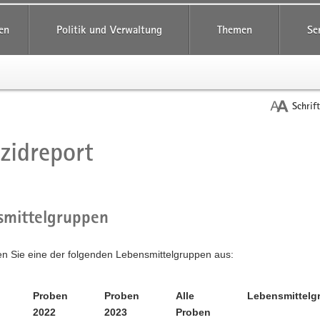
reifende
en
Politik und Verwaltung
Themen
Se
Schrif
izidreport
t
smittelgruppen
en Sie eine der folgenden Lebensmittelgruppen aus:
Proben
Proben
Alle
Lebensmittelg
2022
2023
Proben