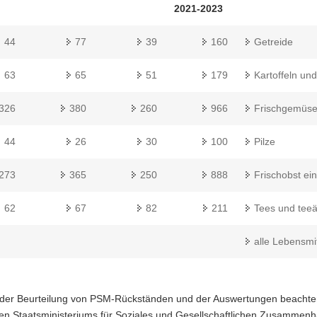
2021-2023
44
77
39
160
Getreide
63
65
51
179
Kartoffeln und
326
380
260
966
Frischgemüs
44
26
30
100
Pilze
273
365
250
888
Frischobst ei
62
67
82
211
Tees und teeä
alle Lebensmi
 der Beurteilung von PSM-Rückständen und der Auswertungen beachten
en Staatsministeriums für Soziales und Gesellschaftlichen Zusammenha