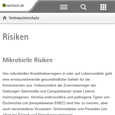
P
P
H
F
o
o
a
o
r
r
u
o
Verbraucherschutz
t
t
p
t
a
a
t
e
l
l
i
r
Risiken
Hauptinhalt
ü
n
n
-
b
a
h
B
e
v
a
e
r
i
l
r
Mikrobielle Risiken
g
g
t
e
r
a
i
Von mikrobiellen Krankheitserregern in oder auf Lebensmitteln geht
e
t
c
eine ernstzunehmende gesundheitliche Gefahr für die
i
i
h
Konsumenten aus. Insbesondere die Zoonoseerreger der
f
o
Gattungen Salmonella und Campylobacter sowie Listeria
e
n
monocytogenes, Yersinia enterocolitica und pathogene Typen von
n
Escherichia coli (beispielsweise EHEC) sind hier zu nennen, aber
d
auch verschiedene Virusarten, Schimmelpilze und Parasiten (vor
e
allem bei Fleisch und Fleischerzeugnissen).
N