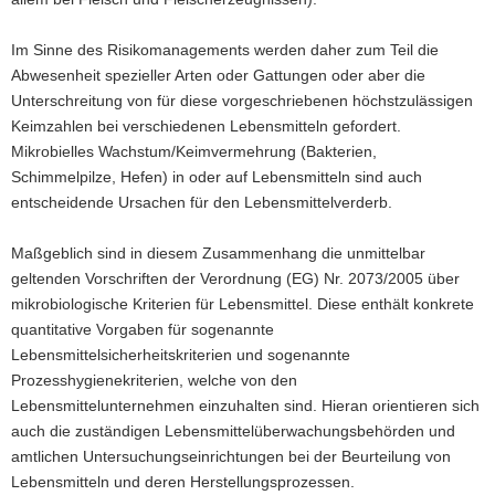
a
Im Sinne des Risikomanagements werden daher zum Teil die
v
Abwesenheit spezieller Arten oder Gattungen oder aber die
i
Unterschreitung von für diese vorgeschriebenen höchstzulässigen
g
Keimzahlen bei verschiedenen Lebensmitteln gefordert.
a
Mikrobielles Wachstum/Keimvermehrung (Bakterien,
t
Schimmelpilze, Hefen) in oder auf Lebensmitteln sind auch
i
entscheidende Ursachen für den Lebensmittelverderb.
o
n
Maßgeblich sind in diesem Zusammenhang die unmittelbar
geltenden Vorschriften der Verordnung (EG) Nr. 2073/2005 über
mikrobiologische Kriterien für Lebensmittel. Diese enthält konkrete
quantitative Vorgaben für sogenannte
Lebensmittelsicherheitskriterien und sogenannte
Prozesshygienekriterien, welche von den
Lebensmittelunternehmen einzuhalten sind. Hieran orientieren sich
auch die zuständigen Lebensmittelüberwachungsbehörden und
amtlichen Untersuchungseinrichtungen bei der Beurteilung von
Lebensmitteln und deren Herstellungsprozessen.