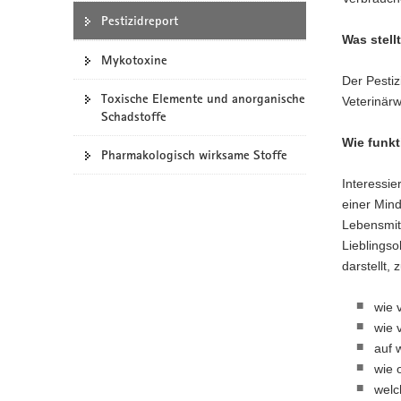
a
Pestizidreport
Was stell
v
Mykotoxine
i
Der Pestiz
g
Toxische Elemente und anorganische
Veterinär
a
Schadstoffe
t
Wie funkt
i
Pharmakologisch wirksame Stoffe
o
Interessie
n
einer Min
Lebensmitt
Lieblingso
darstellt, 
wie 
wie 
auf 
wie 
welc