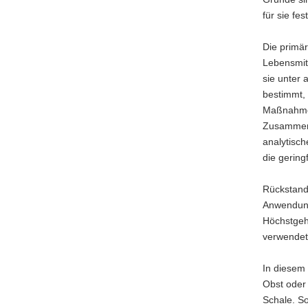
für sie fe
Die primär
Lebensmitt
sie unter 
bestimmt,
Maßnahmen
Zusammenh
analytisch
die gering
Rückstands
Anwendung 
Höchstgeha
verwendet
In diesem 
Obst oder
Schale. S