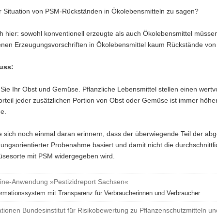
ur Situation von PSM-Rückständen in Ökolebensmitteln zu sagen?
ch hier: sowohl konventionell erzeugte als auch Ökolebensmittel müss
nen Erzeugungsvorschriften in Ökolebensmittel kaum Rückstände von 
uss:
Sie Ihr Obst und Gemüse. Pflanzliche Lebensmittel stellen einen wer
orteil jeder zusätzlichen Portion von Obst oder Gemüse ist immer höher
e.
 sich noch einmal daran erinnern, dass der überwiegende Teil der abg
ngsorientierter Probenahme basiert und damit nicht die durchschnittli
sesorte mit PSM widergegeben wird.
line-Anwendung »Pestizidreport Sachsen«
ormationssystem mit Transparenz für Verbraucherinnen und Verbraucher
ationen Bundesinstitut für Risikobewertung zu Pflanzenschutzmitteln u