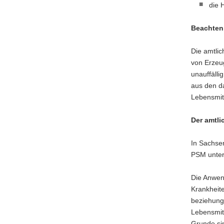
die 
Beachten 
Die amtlic
von Erzeu
unauffäll
aus den d
Lebensmitt
Der amtli
In Sachsen
PSM unter
Die Anwen
Krankheit
beziehung
Lebensmit
Grunde si