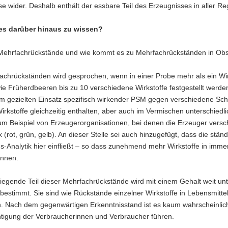
se wider. Deshalb enthält der essbare Teil des Erzeugnisses in aller
es darüber hinaus zu wissen?
Mehrfachrückstände und wie kommt es zu Mehrfachrückständen in O
achrückständen wird gesprochen, wenn in einer Probe mehr als ein Wir
ie Früherdbeeren bis zu 10 verschiedene Wirkstoffe festgestellt werd
m gezielten Einsatz spezifisch wirkender PSM gegen verschiedene Sch
rkstoffe gleichzeitig enthalten, aber auch im Vermischen unterschied
um Beispiel von Erzeugerorganisationen, bei denen die Erzeuger versc
 (rot, grün, gelb). An dieser Stelle sei auch hinzugefügt, dass die stä
s-Analytik hier einfließt – so dass zunehmend mehr Wirkstoffe in im
nnen.
egende Teil dieser Mehrfachrückstände wird mit einem Gehalt weit unt
 bestimmt. Sie sind wie Rückstände einzelner Wirkstoffe in Lebensmitte
. Nach dem gegenwärtigen Erkenntnisstand ist es kaum wahrscheinlich
htigung der Verbraucherinnen und Verbraucher führen.