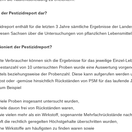
t der Pestizidreport dar?
idreport enthält für die letzten 3 Jahre sämtliche Ergebnisse der Lan
wesen Sachsen über die Untersuchungen von pflanzlichen Lebensmitte
ioniert der Pestizidreport?
rte Verbraucher können sich die Ergebnisse für das jeweilige Einzel-Le
destanzahl von 10 untersuchten Proben wurde eine Auswertung vorge
els beziehungsweise der Probenzahl. Diese kann aufgerufen werden und 
bst oder -gemüse hinsichtlich Rückständen von PSM für das laufende Ja
zum Beispiel
viele Proben insgesamt untersucht wurden,
viele davon frei von Rückständen waren,
wie vielen mehr als ein Wirkstoff, sogenannte Mehrfachrückstände na
oft die rechtlich geregelten Höchstgehalte überschritten wurden,
he Wirkstoffe am häufigsten zu finden waren sowie