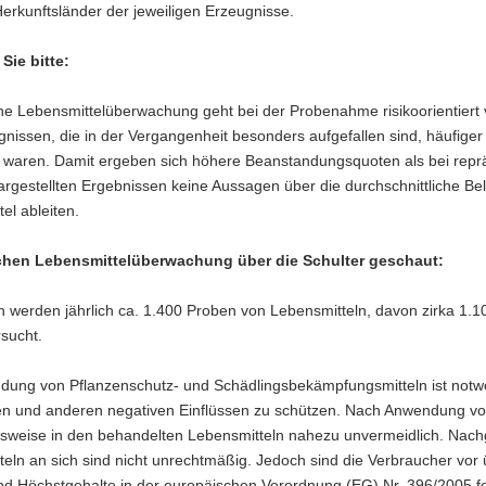
Herkunftsländer der jeweiligen Erzeugnisse.
Sie bitte:
he Lebensmittelüberwachung geht bei der Probenahme risikoorientiert 
gnissen, die in der Vergangenheit besonders aufgefallen sind, häufig
ig waren. Damit ergeben sich höhere Beanstandungsquoten als bei re
argestellten Ergebnissen keine Aussagen über die durchschnittliche 
el ableiten.
chen Lebensmittelüberwachung über die Schulter geschaut:
 werden jährlich ca. 1.400 Proben von Lebensmitteln, davon zirka 1.10
sucht.
dung von Pflanzenschutz- und Schädlingsbekämpfungsmitteln ist notwe
en und anderen negativen Einflüssen zu schützen. Nach Anwendung von
sweise in den behandelten Lebensmitteln nahezu unvermeidlich. Nac
teln an sich sind nicht unrechtmäßig. Jedoch sind die Verbraucher vo
nd Höchstgehalte in der europäischen Verordnung (EG) Nr. 396/2005 fe