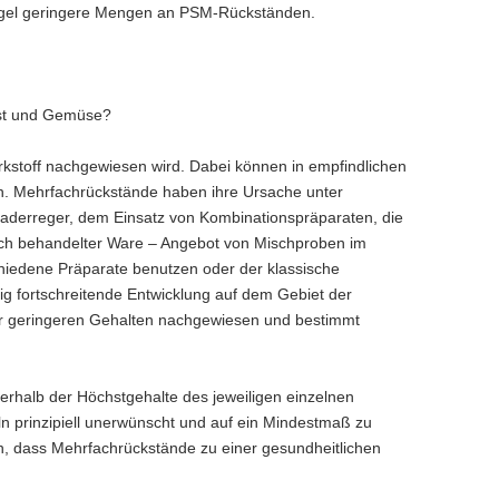
 Regel geringere Mengen an PSM-Rückständen.
bst und Gemüse?
kstoff nachgewiesen wird. Dabei können in empfindlichen
en. Mehrfachrückstände haben ihre Ursache unter
aderreger, dem Einsatz von Kombinationspräparaten, die
lich behandelter Ware – Angebot von Mischproben im
hiedene Präparate benutzen oder der klassische
ndig fortschreitende Entwicklung auf dem Gebiet der
mer geringeren Gehalten nachgewiesen und bestimmt
erhalb der Höchstgehalte des jeweiligen einzelnen
ln prinzipiell unerwünscht und auf ein Mindestmaß zu
, dass Mehrfachrückstände zu einer gesundheitlichen