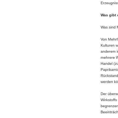
Erzeugnis
Was gibt 
Was sind 
Von Mehrf
Kulturen w
anderem i
mehrere Wi
Handel (z
Paprikamix
Rückstand
werden kö
Der überwi
Wirkstoffs
begrenzen
Beeinträc