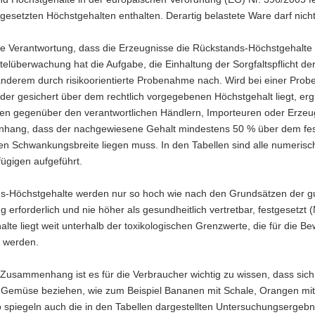
stgesetzten Höchstgehalten enthalten. Derartig belastete Ware darf ni
e Verantwortung, dass die Erzeugnisse die Rückstands-Höchstgehalte ein
elüberwachung hat die Aufgabe, die Einhaltung der Sorgfaltspflicht 
anderem durch risikoorientierte Probenahme nach. Wird bei einer Prob
 der gesichert über dem rechtlich vorgegebenen Höchstgehalt liegt, e
 gegenüber den verantwortlichen Händlern, Importeuren oder Erzeug
ang, dass der nachgewiesene Gehalt mindestens 50 % über dem festg
en Schwankungsbreite liegen muss. In den Tabellen sind alle numerisc
fügigen aufgeführt.
-Höchstgehalte werden nur so hoch wie nach den Grundsätzen der guten
erforderlich und nie höher als gesundheitlich vertretbar, festgesetzt
lte liegt weit unterhalb der toxikologischen Grenzwerte, die für die 
 werden.
Zusammenhang ist es für die Verbraucher wichtig zu wissen, dass sich
 Gemüse beziehen, wie zum Beispiel Bananen mit Schale, Orangen mit 
o spiegeln auch die in den Tabellen dargestellten Untersuchungsergeb