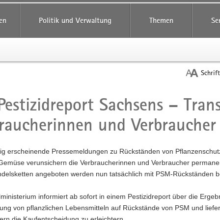
reifende
en
Politik und Verwaltung
Themen
Se
Schrif
Pestizidreport Sachsens – Tran
t
raucherinnen und Verbraucher
g erscheinende Pressemeldungen zu Rückständen von Pflanzenschutz
Gemüse verunsichern die Verbraucherinnen und Verbraucher permanen
ndelsketten angeboten werden nun tatsächlich mit PSM-Rückständen b
ministerium informiert ab sofort in einem Pestizidreport über die Erg
ung von pflanzlichen Lebensmitteln auf Rückstände von PSM und liefer
rn die Kaufentscheidung zu erleichtern.