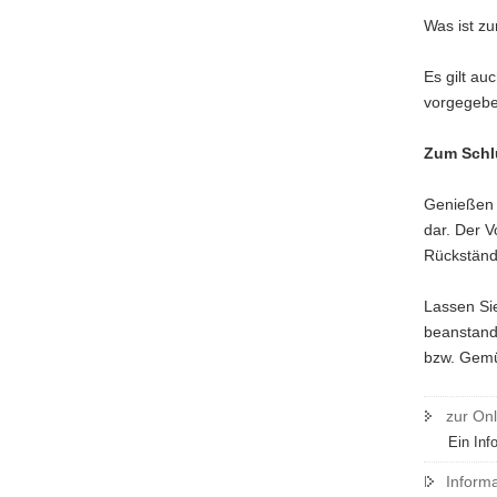
Was ist z
Es gilt au
vorgegebe
Zum Schl
Genießen 
dar. Der V
Rückständ
Lassen Sie
beanstandu
bzw. Gemü
zur On
Ein Inf
Inform