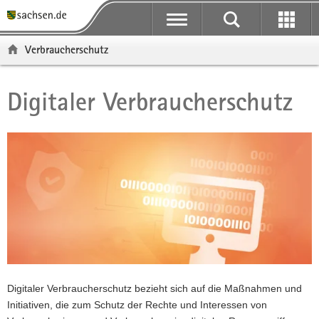
P
H
F
o
a
o
r
u
o
Verbraucherschutz
t
p
t
a
t
e
l
i
r
Digitaler Verbraucherschutz
Hauptinhalt
ü
n
-
b
h
B
e
a
e
r
l
r
g
t
e
r
i
e
c
i
h
f
e
n
d
Digitaler Verbraucherschutz bezieht sich auf die Maßnahmen und
e
Initiativen, die zum Schutz der Rechte und Interessen von
N