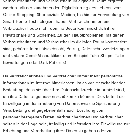
Verbraucherinnen und Verbrauchern im digitalen Raum ergriffen
a
werden. Mit der zunehmenden Digitalisierung des Lebens, vom
v
Online-Shopping, über soziale Medien, bis hin zur Verwendung von
i
Smart-Home-Technologien, haben Verbraucherinnen und
g
Verbraucher heute mehr denn je Bedenken hinsichtlich ihrer
a
Privatsphäre und Sicherheit. Zu den Hauptproblemen, mit denen
t
Verbraucherinnen und Verbraucher im digitalen Raum konfrontiert
i
sind, gehören Identitätsdiebstahl, Betrug, Datenschutzverletzungen
o
und unfaire Geschäftspraktiken (zum Beispiel Fake-Shops, Fake-
n
Bewertungen oder Dark Patterns).
Da Verbraucherinnen und Verbraucher immer mehr persönliche
Informationen im Internet hinterlassen, ist es von entscheidender
Bedeutung, dass sie über ihre Datenschutzrechte informiert sind,
um ihre Daten angemessen schützen zu können. Dies betrifft die
Einwilligung in die Erhebung von Daten sowie die Speicherung,
Verarbeitung und gegebenenfalls auch Löschung von
personenbezogenen Daten. Verbraucherinnen und Verbraucher
sollten in der Lage sein, freiwillig und informiert ihre Einwilligung zur
Erhebung und Verarbeitung ihrer Daten zu geben oder zu