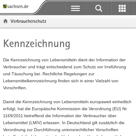
P
P
H
F
o
o
a
o
r
r
u
o
Verbraucherschutz
t
t
p
t
a
a
t
e
l
l
i
r
Kennzeichnung
Hauptinhalt
ü
n
n
-
b
a
h
B
e
v
a
e
Die Kennzeichnung von Lebensmitteln dient der Information der
r
i
l
r
Verbraucher und trägt entscheidend zum Schutz vor Irreführung
g
g
t
e
und Täuschung bei. Rechtliche Regelungen zur
r
a
i
Lebensmittelkennzeichnung finden sich in einer Vielzahl von
e
t
c
Vorschriften.
i
i
h
f
o
Damit die Kennzeichnung von Lebensmitteln europaweit einheitlich
e
n
erfolgt, hat die Europäische Kommission die Verordnung (EU) Nr.
n
1169/2011 betreffend die Information der Verbraucher über
d
Lebensmittel (LMIV) erlassen. In Deutschland gilt zusätzlich die
e
Verordnung zur Durchführung unionsrechtlicher Vorschriften
N