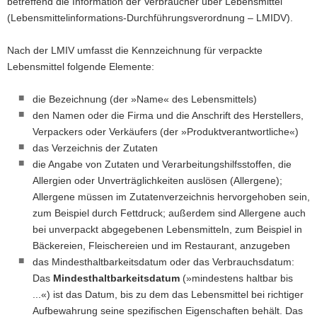
betreffend die Information der Verbraucher über Lebensmittel
a
(Lebensmittelinformations-Durchführungsverordnung – LMIDV).
v
i
Nach der LMIV umfasst die Kennzeichnung für verpackte
g
Lebensmittel folgende Elemente:
a
t
die Bezeichnung (der »Name« des Lebensmittels)
i
den Namen oder die Firma und die Anschrift des Herstellers,
o
Verpackers oder Verkäufers (der »Produktverantwortliche«)
n
das Verzeichnis der Zutaten
die Angabe von Zutaten und Verarbeitungshilfsstoffen, die
Allergien oder Unverträglichkeiten auslösen (Allergene);
Allergene müssen im Zutatenverzeichnis hervorgehoben sein,
zum Beispiel durch Fettdruck; außerdem sind Allergene auch
bei unverpackt abgegebenen Lebensmitteln, zum Beispiel in
Bäckereien, Fleischereien und im Restaurant, anzugeben
das Mindesthaltbarkeitsdatum oder das Verbrauchsdatum:
Das
Mindesthaltbarkeitsdatum
(»mindestens haltbar bis
...«) ist das Datum, bis zu dem das Lebensmittel bei richtiger
Aufbewahrung seine spezifischen Eigenschaften behält. Das