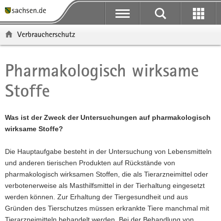
P
P
H
F
o
o
a
o
r
r
u
o
Verbraucherschutz
t
t
p
t
a
a
t
e
l
l
i
r
Pharmakologisch wirksame
Hauptinhalt
ü
n
n
-
Stoffe
b
a
h
B
e
v
a
e
r
i
l
r
Was ist der Zweck der Untersuchungen auf pharmakologisch
g
g
t
e
wirksame Stoffe?
r
a
i
e
t
c
Die Hauptaufgabe besteht in der Untersuchung von Lebensmitteln
i
i
h
und anderen tierischen Produkten auf Rückstände von
f
o
pharmakologisch wirksamen Stoffen, die als Tierarzneimittel oder
e
n
verbotenerweise als Masthilfsmittel in der Tierhaltung eingesetzt
n
werden können. Zur Erhaltung der Tiergesundheit und aus
d
Gründen des Tierschutzes müssen erkrankte Tiere manchmal mit
e
Tierarzneimitteln behandelt werden. Bei der Behandlung von
N