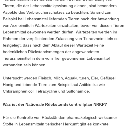
Tieren, die der Lebensmittelgewinnung dienen, sind besonders
a
Aspekte des Verbraucherschutzes zu beachten. So sind zum
v
Beispiel bei Lebensmittel liefernden Tieren nach der Anwendung
i
von Arzneimitteln Wartezeiten einzuhalten, bevor von diesen Tieren
g
Lebensmittel gewonnen werden dürfen. Wartezeiten werden im
a
Rahmen der verpflichtenden Zulassung von Tierarzneimitteln so
t
festgelegt, dass nach dem Ablauf dieser Wartezeit keine
i
bedenklichen Rückstandsmengen der angewendeten
o
Tierarzneimittel in dem vom Tier gewonnenen Lebensmittel
n
vorhanden sein können.
Untersucht werden Fleisch, Milch, Aquakulturen, Eier, Geflügel,
Honig und lebende Tiere zum Beispiel auf Antibiotika wie
Chloramphenicol, Tetracycline und Sulfonamide.
Was ist der Nationale Rückstandskontrollplan NRKP?
Für die Kontrolle von Rückständen pharmakologisch wirksamer
Stoffe in Lebensmitteln tierischer Herkunft gibt es konkrete