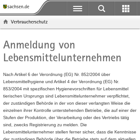
P
P
H
F
o
o
a
o
r
r
u
o
Verbraucherschutz
t
t
p
t
a
a
t
e
l
l
i
r
Anmeldung von
Hauptinhalt
ü
n
n
-
Lebensmittelunternehmen
b
a
h
B
e
v
a
e
r
i
l
r
Nach Artikel 6 der Verordnung (EG) Nr. 852/2004 über
g
g
t
e
Lebensmittelhygiene und Artikel 4 der Verordnung (EG) Nr.
r
a
i
853/2004 mit spezifischen Hygienevorschriften für Lebensmittel
e
t
c
tierischen Ursprungs sind Lebensmittelunternehmer verpflichtet,
i
i
h
der zuständigen Behörde in der von dieser verlangten Weise die
f
o
einzelnen ihrer Kontrolle unterstehenden Betriebe, die auf einer der
e
n
Stufen der Produktion, der Verarbeitung oder des Vertriebs tätig
n
sind, zwecks Registrierung zu melden. Die
d
Lebensmittelunternehmer stellen ferner sicher, dass die Kenntnisse
e
der zuständigen Behörde über die Betriebe stets auf dem aktuellen
N