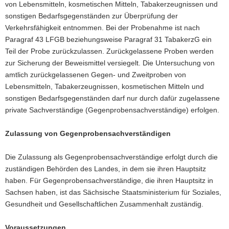
von Lebensmitteln, kosmetischen Mitteln, Tabakerzeugnissen und
a
sonstigen Bedarfsgegenständen zur Überprüfung der
v
Verkehrsfähigkeit entnommen. Bei der Probenahme ist nach
i
Paragraf 43 LFGB beziehungsweise Paragraf 31 TabakerzG ein
g
Teil der Probe zurückzulassen. Zurückgelassene Proben werden
a
zur Sicherung der Beweismittel versiegelt. Die Untersuchung von
t
amtlich zurückgelassenen Gegen- und Zweitproben von
i
Lebensmitteln, Tabakerzeugnissen, kosmetischen Mitteln und
o
sonstigen Bedarfsgegenständen darf nur durch dafür zugelassene
n
private Sachverständige (Gegenprobensachverständige) erfolgen.
Zulassung von Gegenprobensachverständigen
Die Zulassung als Gegenprobensachverständige erfolgt durch die
zuständigen Behörden des Landes, in dem sie ihren Hauptsitz
haben. Für Gegenprobensachverständige, die ihren Hauptsitz in
Sachsen haben, ist das Sächsische Staatsministerium für Soziales,
Gesundheit und Gesellschaftlichen Zusammenhalt zuständig.
Voraussetzungen