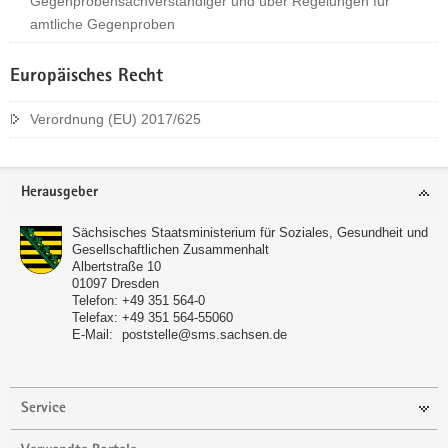
Gegenprobensachverständiger und über Regelungen für
amtliche Gegenproben
Europäisches Recht
Verordnung (EU) 2017/625
Footer-
Herausgeber
Bereich
Sächsisches Staatsministerium für Soziales, Gesundheit und
Gesellschaftlichen Zusammenhalt
Albertstraße 10
01097 Dresden
Telefon:
+49 351 564-0
Telefax:
+49 351 564-55060
E-Mail:
poststelle@sms.sachsen.de
Service