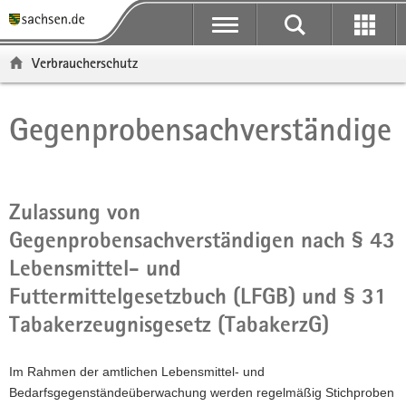
P
P
H
F
o
o
a
o
r
r
u
o
Verbraucherschutz
t
t
p
t
a
a
t
e
l
l
i
r
Gegenprobensachverständige
Hauptinhalt
ü
n
n
-
b
a
h
B
e
v
a
e
r
i
l
r
Zulassung von
g
g
t
e
Gegenprobensachverständigen nach § 43
r
a
i
e
t
c
Lebensmittel- und
i
i
h
Futtermittelgesetzbuch (LFGB) und § 31
f
o
e
n
Tabakerzeugnisgesetz (TabakerzG)
n
d
Im Rahmen der amtlichen Lebensmittel- und
e
Bedarfsgegenständeüberwachung werden regelmäßig Stichproben
N