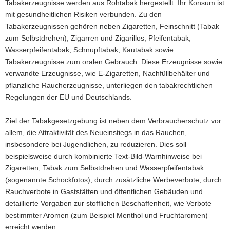
Tabakerzeugnisse werden aus Rohtabak hergestellt. Ihr Konsum ist
a
mit gesundheitlichen Risiken verbunden. Zu den
v
Tabakerzeugnissen gehören neben Zigaretten, Feinschnitt (Tabak
i
zum Selbstdrehen), Zigarren und Zigarillos, Pfeifentabak,
g
Wasserpfeifentabak, Schnupftabak, Kautabak sowie
a
Tabakerzeugnisse zum oralen Gebrauch. Diese Erzeugnisse sowie
t
verwandte Erzeugnisse, wie E-Zigaretten, Nachfüllbehälter und
i
pflanzliche Raucherzeugnisse, unterliegen den tabakrechtlichen
o
Regelungen der EU und Deutschlands.
n
Ziel der Tabakgesetzgebung ist neben dem Verbraucherschutz vor
allem, die Attraktivität des Neueinstiegs in das Rauchen,
insbesondere bei Jugendlichen, zu reduzieren. Dies soll
beispielsweise durch kombinierte Text-Bild-Warnhinweise bei
Zigaretten, Tabak zum Selbstdrehen und Wasserpfeifentabak
(sogenannte Schockfotos), durch zusätzliche Werbeverbote, durch
Rauchverbote in Gaststätten und öffentlichen Gebäuden und
detaillierte Vorgaben zur stofflichen Beschaffenheit, wie Verbote
bestimmter Aromen (zum Beispiel Menthol und Fruchtaromen)
erreicht werden.