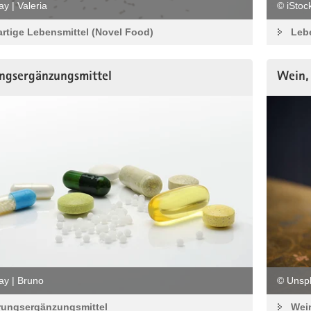
y | Valeria
© iStoc
rtige Lebensmittel (Novel Food)
Leb
ngsergänzungsmittel
Wein, 
ay | Bruno
© Unsp
ungsergänzungsmittel
Wein