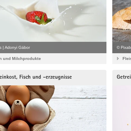
s | Adonyi Gábor
© Pixab
h und Milchprodukte
Flei
Feinkost, Fisch und -erzeugnisse
Getre