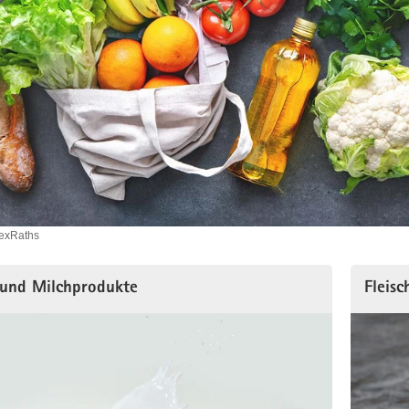
lexRaths
 und Milchprodukte
Fleis