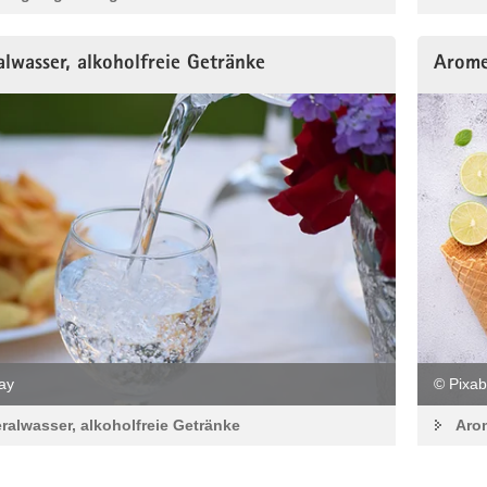
lwasser, alkoholfreie Getränke
Arom
ay
© Pixab
ralwasser, alkoholfreie Getränke
Aro