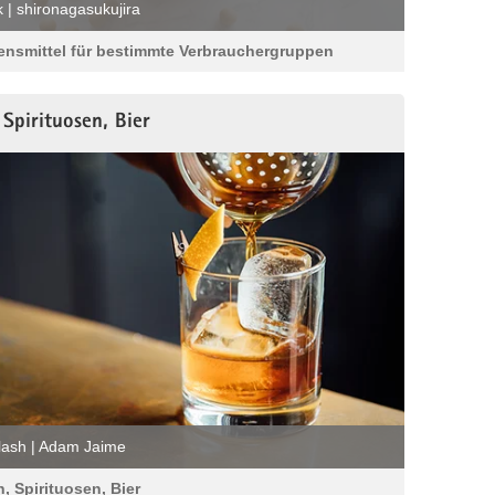
k | shironagasukujira
ensmittel für bestimmte Verbrauchergruppen
Spirituosen, Bier
lash | Adam Jaime
, Spirituosen, Bier