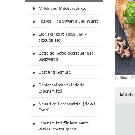
a
Milch und Milchprodukte
v
i
Fleisch, Fleischwaren und Wurst
g
Eier, Feinkost, Fisch und -
a
erzeugnisse
t
i
Getreide, Getreideerzeugnisse,
o
Backwaren
n
Obst und Gemüse
© iStock | A
Gentechnisch veränderte
Lebensmittel
Milch
Neuartige Lebensmittel (Novel
Food)
Lebensmittel für bestimmte
Verbrauchergruppen