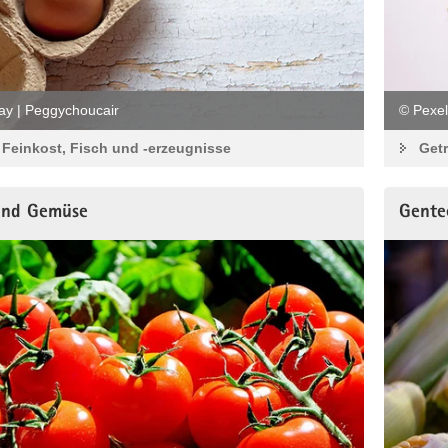
ay | Peggychoucair
© Pexel
, Feinkost, Fisch und -erzeugnisse
Getr
und Gemüse
Gente