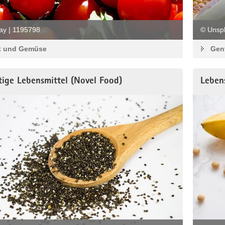
ay | 1195798
© Unspl
t und Gemüse
Gen
ige Lebensmittel (Novel Food)
Leben