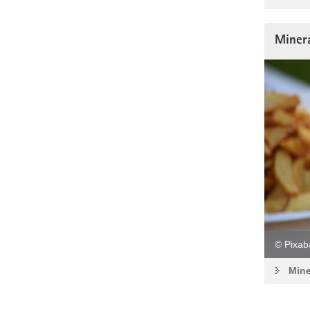
Minera
© Pixab
Mine