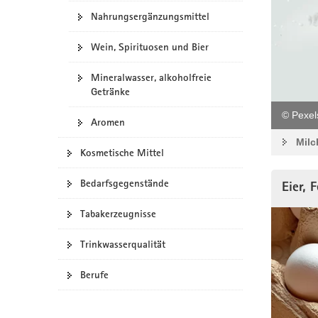
Nahrungsergänzungsmittel
Wein, Spirituosen und Bier
Mineralwasser, alkoholfreie
Getränke
© Pexel
Aromen
Milc
Kosmetische Mittel
Bedarfsgegenstände
Eier, 
Tabakerzeugnisse
Trinkwasserqualität
Berufe