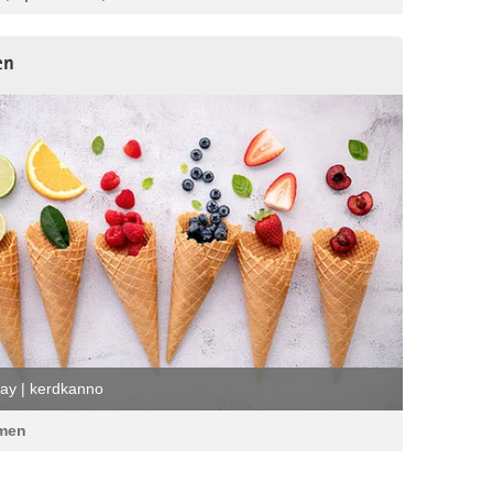
en
ay | kerdkanno
men