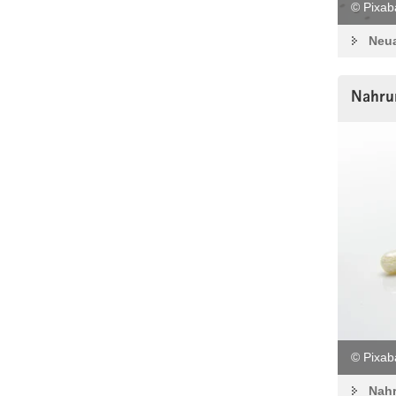
© Pixaba
Neua
Nahru
© Pixab
Nahr