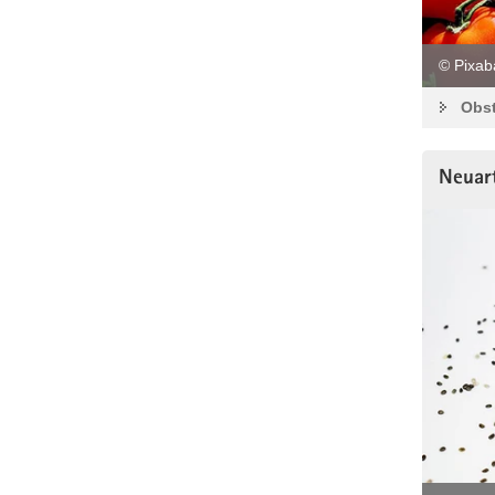
© Pixab
Obs
Neuart