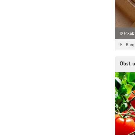
© Pixab
Eier
Obst 