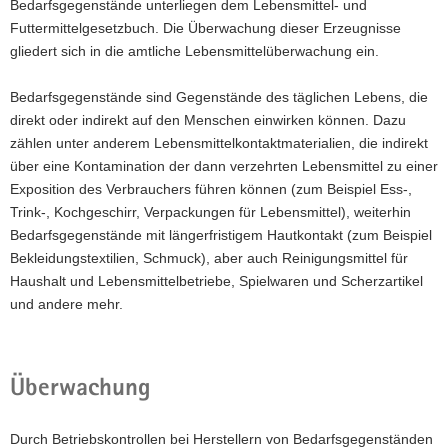
Bedarfsgegenstände unterliegen dem Lebensmittel- und
a
Futtermittelgesetzbuch. Die Überwachung dieser Erzeugnisse
v
gliedert sich in die amtliche Lebensmittelüberwachung ein.
i
g
Bedarfsgegenstände sind Gegenstände des täglichen Lebens, die
a
direkt oder indirekt auf den Menschen einwirken können. Dazu
t
zählen unter anderem Lebensmittelkontaktmaterialien, die indirekt
i
über eine Kontamination der dann verzehrten Lebensmittel zu einer
o
Exposition des Verbrauchers führen können (zum Beispiel Ess-,
n
Trink-, Kochgeschirr, Verpackungen für Lebensmittel), weiterhin
Bedarfsgegenstände mit längerfristigem Hautkontakt (zum Beispiel
Bekleidungstextilien, Schmuck), aber auch Reinigungsmittel für
Haushalt und Lebensmittelbetriebe, Spielwaren und Scherzartikel
und andere mehr.
Überwachung
Durch Betriebskontrollen bei Herstellern von Bedarfsgegenständen