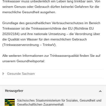
Trinkwasser muss unbedenklich ein Leben lang trinkbar sein. Von
a
seinem Genuss oder Gebrauch dürfen keinerlei Gefahren für die
v
menschliche Gesundheit ausgehen.
i
g
Grundlage des gesundheitlichen Verbraucherschutzes im Bereich
a
Trinkwasser ist die Trinkwasserrichtlinie der EU (Richtlinie EU
t
2020/2184) und ihre nationale Umsetzung – die Verordnung über
i
die Qualität von Wasser für den menschlichen Gebrauch
o
(Trinkwasserverordnung – TrinkwV).
n
Alle weiteren Informationen zur Trinkwasserqualität finden Sie auf
unserem Gesundheitsportal:
Gesunde Sachsen
Footer-
Herausgeber
Bereich
Sächsisches Staatsministerium für Soziales, Gesundheit und
Gesellschaftlichen Zusammenhalt